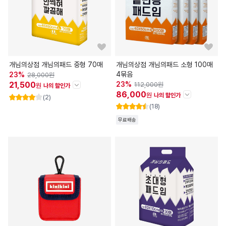
개님의상점 개님의패드 중형 70매
개님의상점 개님의패드 소형 100매
4묶음
23
%
28,000
원
21,500
23
%
112,000
원
원
나의 할인가
86,000
원
나의 할인가
(2)
할인정보
(18)
판매가
28,000
원
할인정보
무료배송
즉시할인
-6,500
원
판매가
112,000
원
즉시할인
-26,000
원
나의 할인가
21,500
원
나의 할인가
86,000
원