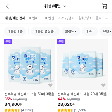
위생/배변
위생/배변 전체
배변패드
배변판
기저귀/팬티
탈취/청소
물티슈/크
대통령배송
대통령 랭킹순
브랜드
매수
유형
추천
추천
흡수혁명 배변패드 소형 50매 3묶음
흡수혁명 배변패드 대형 20매 3묶음
35
%
44
%
53,400
원
51,000
원
34,900
28,620
원
원
(47,396)
(15,533)