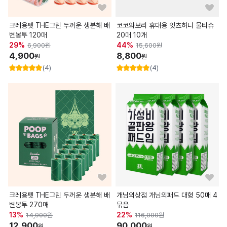
크레용펫 THE그린 두꺼운 생분해 배
코코와보리 휴대용 잇츠허니 물티슈
변봉투 120매
20매 10개
29
%
44
%
6,900
원
15,600
원
4,900
8,800
원
원
(4)
(4)
크레용펫 THE그린 두꺼운 생분해 배
개님의상점 개님의패드 대형 50매 4
변봉투 270매
묶음
13
%
22
%
14,900
원
116,000
원
12,900
90,000
원
원