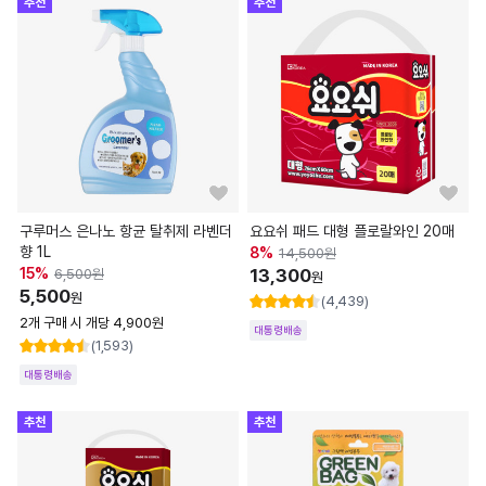
추천
추천
구루머스 은나노 항균 탈취제 라벤더
요요쉬 패드 대형 플로랄와인 20매
향 1L
8
%
14,500
원
15
%
13,300
6,500
원
원
5,500
원
(4,439)
2개 구매 시 개당 4,900원
대통령배송
(1,593)
대통령배송
추천
추천