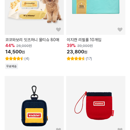
코코와보리 잇츠허니 물티슈 80매
이지캔 리필롤 10개입
44
%
39
%
26,000
원
39,000
원
14,500
23,800
원
원
(4)
(17)
무료배송