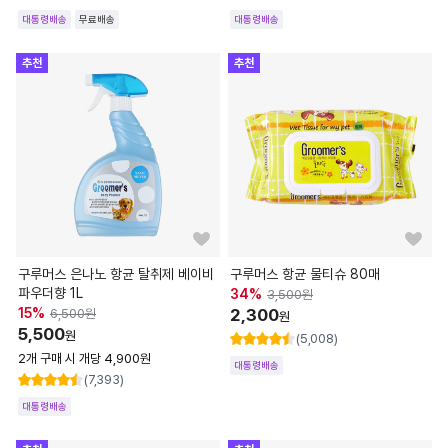
대통령배송
무료배송
대통령배송
추천
추천
구루머스 은나노 항균 탈취제 베이비
구루머스 항균 물티슈 80매
파우더향 1L
34
%
3,500
원
15
%
2,300
6,500
원
원
5,500
원
(5,008)
2개 구매 시 개당 4,900원
대통령배송
(7,393)
대통령배송