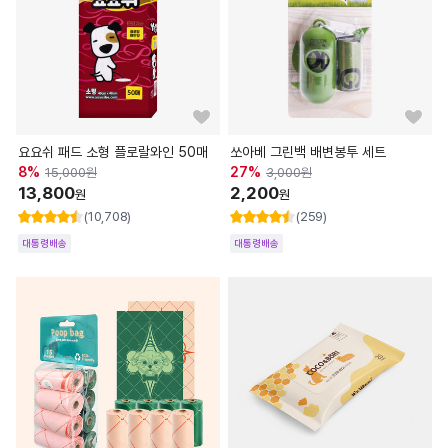
요요쉬 패드 소형 플로랄와인 50매
쏘아베 그린백 배변봉투 세트
8
%
27
%
15,000
원
3,000
원
13,800
2,200
원
원
(10,708)
(259)
대통령배송
대통령배송