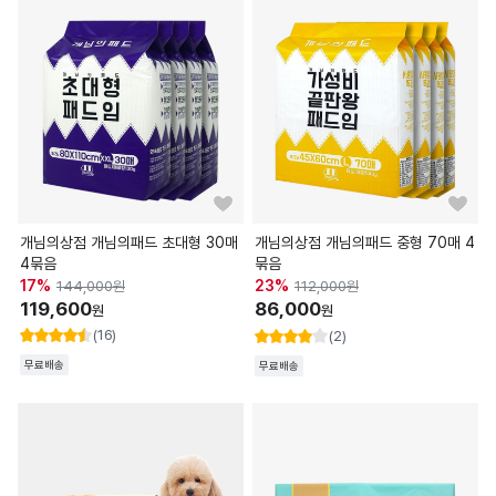
개님의상점 개님의패드 초대형 30매
개님의상점 개님의패드 중형 70매 4
4묶음
묶음
17
%
23
%
144,000
원
112,000
원
119,600
86,000
원
원
(16)
(2)
무료배송
무료배송