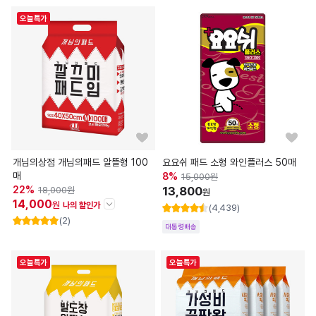
오늘특가
개님의상점 개님의패드 알뜰형 100
요요쉬 패드 소형 와인플러스 50매
매
8
%
15,000
원
22
%
13,800
18,000
원
원
14,000
원
나의 할인가
(4,439)
(2)
대통령배송
할인정보
판매가
18,000
원
즉시할인
-4,000
원
오늘특가
오늘특가
나의 할인가
14,000
원