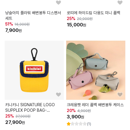
냥슬아치 플라워 배변봉투 디스펜서
로띠에 하이드림 다용도 미니 풉백
세트
25
%
20,000
원
51
%
15,000
16,000
원
원
7,900
원
키니키니 SIGNATURE LOGO
크레용펫 레더 풉백 배변봉투 케이스
SUPPLEX POOP BAG-
20
%
4,900
원
YELLOW(풉백)
25
%
3,900
37,000
원
원
27,900
원
(1)