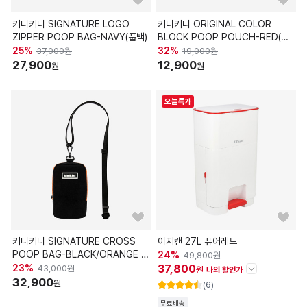
키니키니 SIGNATURE LOGO
키니키니 ORIGINAL COLOR
ZIPPER POOP BAG-NAVY(풉백)
BLOCK POOP POUCH-RED(파
우치)
25
%
32
%
37,000
원
19,000
원
27,900
12,900
원
원
오늘특가
키니키니 SIGNATURE CROSS
이지캔 27L 퓨어레드
POOP BAG-BLACK/ORANGE 크
24
%
49,800
원
로스 풉백
23
%
37,800
43,000
원
원
나의 할인가
32,900
원
(6)
할인정보
무료배송