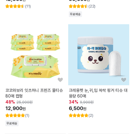
(11)
(22)
무료배송
코코와보리 잇츠허니 프렌즈 물티슈
크레용펫 눈,귀,입 쓱싹 핑거 티슈 대
80매 캡형
용량 60매
48
%
34
%
25,000
원
9,900
원
12,900
6,500
원
원
(1)
(2)
무료배송