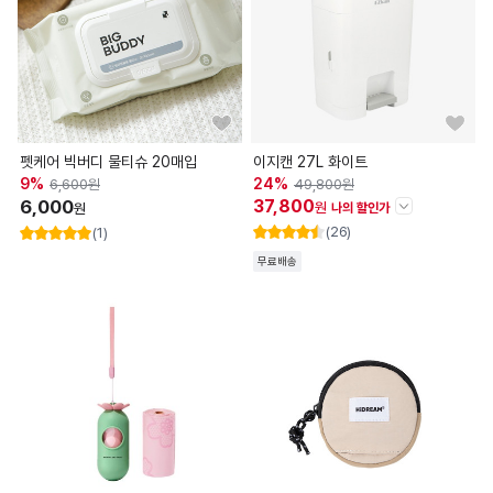
펫케어 빅버디 물티슈 20매입
이지캔 27L 화이트
9
%
24
%
6,600
원
49,800
원
6,000
37,800
원
원
나의 할인가
(26)
(1)
할인정보
무료배송
판매가
49,800
원
즉시할인
-12,000
원
나의 할인가
37,800
원