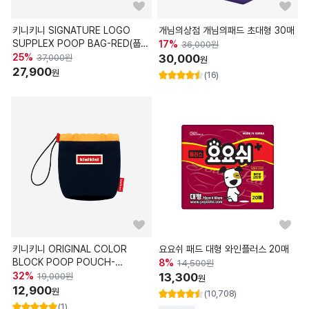
키니키니 SIGNATURE LOGO
개님의상점 개님의패드 초대형 30매
SUPPLEX POOP BAG-RED(풉
17
%
36,000
원
백)
25
%
30,000
37,000
원
원
27,900
원
(16)
키니키니 ORIGINAL COLOR
요요쉬 패드 대형 와인플러스 20매
BLOCK POOP POUCH-
8
%
14,500
원
NAVY(파우치)
32
%
13,300
19,000
원
원
12,900
원
(10,708)
(1)