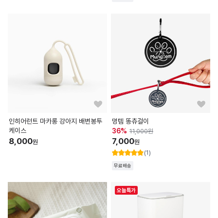
판매가
49,800
원
즉시할인
-12,000
원
나의 할인가
37,800
원
인히어런트 마카롱 강아지 배변봉투
멍템 똥츄걸이
케이스
36
%
11,000
원
8,000
7,000
원
원
(1)
무료배송
오늘특가