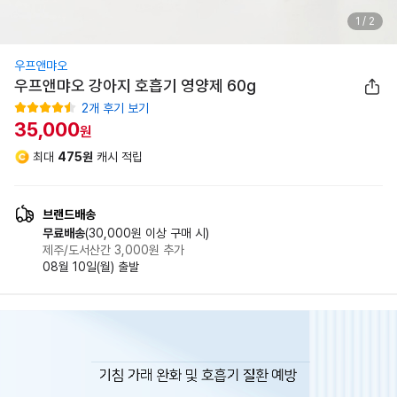
1
/
2
우프앤먀오
우프앤먀오 강아지 호흡기 영양제 60g
2
개 후기 보기
35,000
원
최대
475원
캐시 적립
판매가
35,000원
나의 할인가
35,000원
브랜드배송
무료배송
(30,000원 이상 구매 시)
제주/도서산간 3,000원 추가
08월 10일(월) 출발