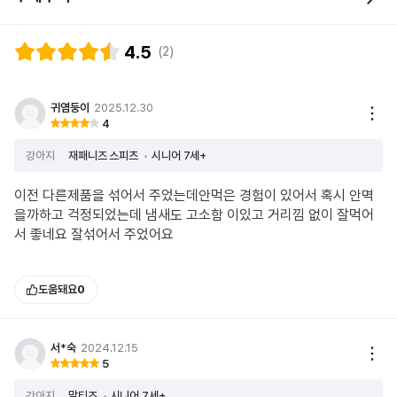
4.5
(2)
귀염둥이
2025.12.30
4
강아지
재패니즈 스피츠
시니어 7세+
이전 다른제품을 섞어서 주었는데안먹은 경험이 있어서 혹시 안멱
을까하고 걱정되었는데 냄새도 고소함 이있고 거리낌 없이 잘먹어
서 좋네요 잘섞어서 주었어요
도움돼요
0
서*숙
2024.12.15
5
강아지
말티즈
시니어 7세+