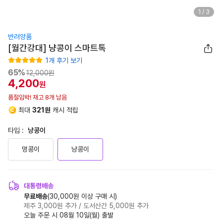
1
/
3
반려양품
[월간강대] 냥콩이 스마트톡
1
개 후기 보기
65
%
12,000원
4,200
원
품절임박! 재고 8개 남음
판매가
12,000원
최대
321원
캐시 적립
즉시할인
-7,800원
타입 :
냥콩이
나의 할인가
4,200원
멍콩이
냥콩이
대통령배송
무료배송
(30,000원 이상 구매 시)
제주 3,000원 추가 / 도서산간 5,000원 추가
오늘 주문 시 08월 10일(월) 출발