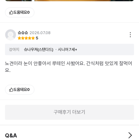
도움돼요
0
슈슈슈
2026.07.08
5
강아지
슈나우져(스탠다드)
시니어 7세+
노견이라 눈이 안좋아서 루테인 사봤어요. 간식처럼 맛있게 잘먹어
요.
도움돼요
0
구매후기 더보기
Q&A