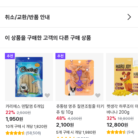
취소/교환/반품 안내
이 상품을 구매한 고객의 다른 구매 상품
추천
추천
카리에스 덴탈껌 6개입
츄통령 멍츄 칠면조힘줄 터키
펫생각 하루조이 
츄 링 10g
바나나 200g
22
%
2,500
원
1,950
48
%
32
%
4,000
원
18,800
원
원
2,100
12,800
원
원
10개 구매 시 개당 1,820원
(94)
5개 구매 시 개당 1,980원
(58,506)