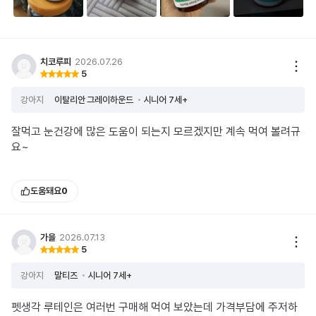
치코루피
2026.07.26
5
강아지
이탈리안 그레이하운드
시니어 7세+
잘먹고 눈건강에 많은 도움이 되는지 모르겠지만 계속 먹여 볼려규
요~
도움돼요
0
가을
2026.07.13
5
강아지
말티즈
시니어 7세+
펫생각 루테인은 여러번 구매해 먹여 보았는데 가격부담에 주저하