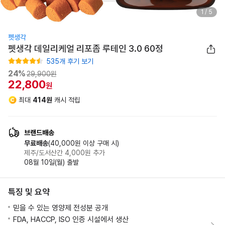
1
/
5
펫생각
펫생각 데일리케얼 리포좀 루테인 3.0 60정
535
개 후기 보기
24
%
29,900원
22,800
원
최대
414원
캐시 적립
판매가
29,900원
즉시할인
-7,100원
브랜드배송
나의 할인가
22,800원
무료배송
(40,000원 이상 구매 시)
제주/도서산간 4,000원 추가
08월 10일(월) 출발
특징 및 요약
믿을 수 있는 영양제 전성분 공개
FDA, HACCP, ISO 인증 시설에서 생산