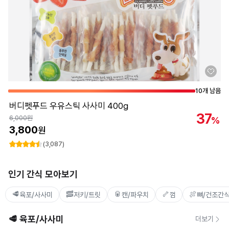
10개 남음
버디펫푸드 우유스틱 사사미 400g
37
6,000
원
%
3,800
원
(3,087)
인기 간식 모아보기
🥩
🥓
🥫
🦴
🍖
육포/사사미
저키/트릿
캔/파우치
껌
뼈/건조간
🥩 육포/사사미
더보기