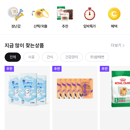
장난감
산책/외출
추천
임박특가
혜택
지금 많이 찾는상품
더보기
전체
사료
간식
건강관리
위생/배변
추천
추천
추천