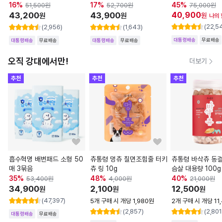
16
%
17
%
45
%
51,500
원
52,700
원
75,000
원
43,200
43,900
40,900
원
원
원
나의
(22,5
(2,956)
(1,643)
대통령배송
무료배송
대통령배송
무료배송
대통령배송
무료배송
오직 강대에서만!
더보기
추천
추천
추천
흡수혁명 배변패드 소형 50
츄통령 멍츄 칠면조힘줄 터키
츄통령 바삭츄 동
매 3묶음
츄 링 10g
슴살 대용량 100g
35
%
48
%
40
%
53,400
원
4,000
원
21,000
원
34,900
2,100
12,500
원
원
원
(47,397)
5개 구매 시 개당 1,980원
2개 구매 시 개당 11
(2,857)
(2,801
대통령배송
무료배송