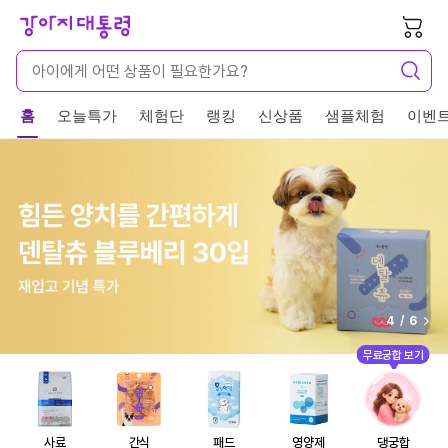
품
샘플체험
이벤트
5
/
6
무료궁합 보기
사료
간식
패드
영양제
댕궁합