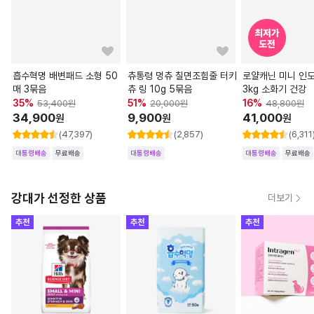
흡수혁명 배변패드 소형 50
츄통령 멍츄 칠면조힘줄 터키
로얄캐닌 미니 인
매 3묶음
츄 링 10g 5묶음
3kg 소화기 건강
35
%
51
%
16
%
53,400
원
20,000
원
48,800
원
34,900
9,900
41,000
원
원
원
(47,397)
(2,857)
(6,311
대통령배송
무료배송
대통령배송
대통령배송
무료배송
강대가 선정한 상품
더보기
추천
추천
추천