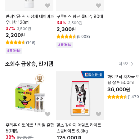
반려양품 귀 세정제 베이비파
구루머스 항균 물티슈 80매
아임펫 훈제 딩고껌
우더향 120ml
34
%
20
%
3,500
원
3,000
원
37
%
2,300
2,400
3,500
원
원
원
2,200
원
(5,008)
(17)
(149)
대통령배송
대통령배송
대통령배송
조회수 급상승, 인기템
더보기
하이포닉 저자극 
용 샴푸 500ml
36,000
원
(1,470
우리주 이뽀이뽀 치카껌 혼합
힐스 강아지 어덜트 라이트
50개입
스몰바이트 6.8kg