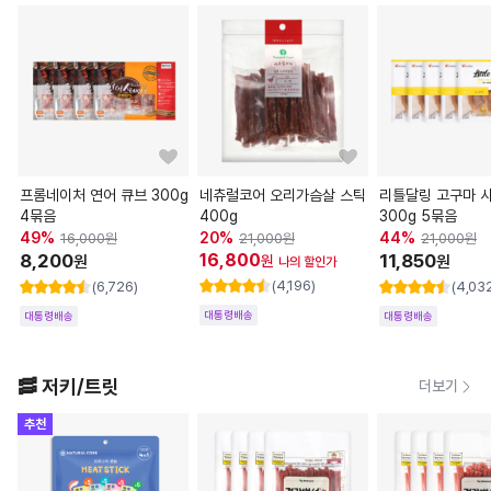
프롬네이처 연어 큐브 300g
네츄럴코어 오리가슴살 스틱
리틀달링 고구마 
4묶음
400g
300g 5묶음
49
%
20
%
44
%
16,000
원
21,000
원
21,000
원
8,200
16,800
11,850
원
원
원
나의 할인가
(4,196)
(6,726)
(4,03
대통령배송
대통령배송
대통령배송
🥓 저키/트릿
더보기
추천