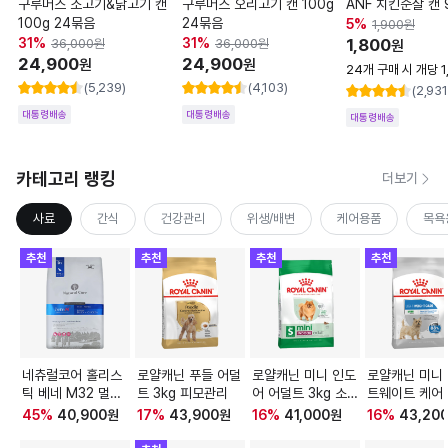
구루머스 소고기&닭고기 캔
구루머스 오리고기 캔 100g
ANF 치킨순살 캔 
100g 24묶음
24묶음
5
%
1,900
원
31
%
31
%
1,800
36,000
원
36,000
원
원
24,900
24,900
원
원
24개 구매 시 개당 1
(5,239)
(4,103)
(2,931
대통령배송
대통령배송
대통령배송
카테고리 랭킹
더보기
사료
간식
건강관리
위생/배변
케어용품
목욕
추천
추천
추천
추천
네츄럴코어 홀리스
로얄캐닌 푸들 어덜
로얄캐닌 미니 인도
로얄캐닌 미니
틱 베네 M32 멀티
트 3kg 피모관리
어 어덜트 3kg 소화
트웨이트 케어 
프로테인 6kg
기 건강
체중조절
45
%
40,900
원
17
%
43,900
원
16
%
41,000
원
16
%
43,20