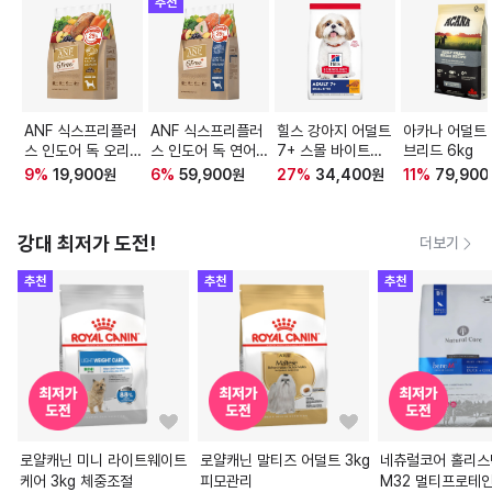
추천
ANF 식스프리플러
ANF 식스프리플러
힐스 강아지 어덜트
아카나 어덜트
스 인도어 독 오리고
스 인도어 독 연어&
7+ 스몰 바이트
브리드 6kg
기&연어 1.6kg
흰살생선 5.6kg
2kg
9
%
19,900
원
6
%
59,900
원
27
%
34,400
원
11
%
79,900
강대 최저가 도전!
더보기
추천
추천
추천
로얄캐닌 미니 라이트웨이트
로얄캐닌 말티즈 어덜트 3kg
네츄럴코어 홀리스
케어 3kg 체중조절
피모관리
M32 멀티프로테인