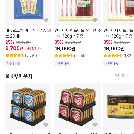
네츄럴코어 미트스틱 4종 콤
건강백서 야들야들 쫀득한 소
건강백서 야들야들
보 20개입
고기 120g 4묶음
고기 120g 4묶음
25
%
35
%
35
%
13,000
원
30,000
원
30,000
원
9,700
19,600
19,600
원
원
원
나의 할인가
(6,691)
(6,059)
(1,820
대통령배송
대통령배송
대통령배송
🥫 캔/파우치
더보기