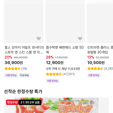
힐스 강아지 어덜트 센서티브
흡수혁명 배변패드 소형 50
인트라젠 플러스 
스토막 앤 스킨 스몰 앤 미니
매
분말형 30개입
1.8kg
20
%
28
%
13
%
46,000
원
17,800
원
12,000
원
36,900
12,900
10,500
원
원
원
(36)
(4,28
3개 구매 시 개당 11,633원
(47,397)
대통령배송
무료배송
대통령배송
대통령배송
선착순 한정수량 특가
한정수량
21:30:28 남음