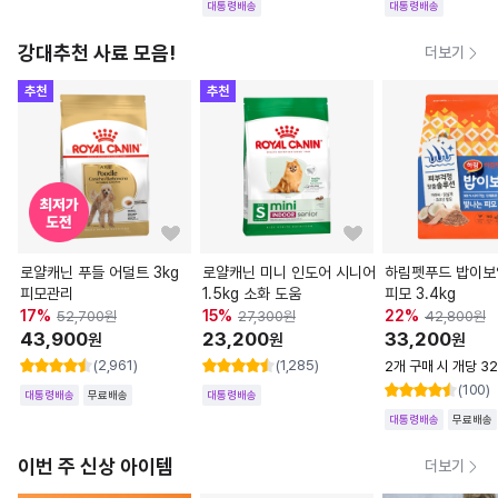
대통령배송
대통령배송
강대추천 사료 모음!
더보기
추천
추천
로얄캐닌 푸들 어덜트 3kg
로얄캐닌 미니 인도어 시니어
하림펫푸드 밥이보
피모관리
1.5kg 소화 도움
피모 3.4kg
17
%
15
%
22
%
52,700
원
27,300
원
42,800
원
43,900
23,200
33,200
원
원
원
(2,961)
(1,285)
2개 구매 시 개당 32
(100)
대통령배송
무료배송
대통령배송
대통령배송
무료배송
이번 주 신상 아이템
더보기