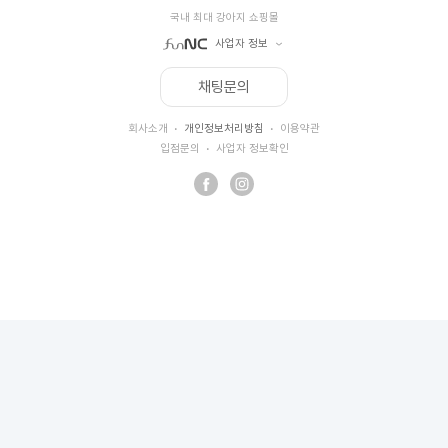
국내 최대 강아지 쇼핑몰
사업자 정보
채팅문의
상호명
주식회사 펀엔씨
대표자
김도성
·
·
회사소개
개인정보처리방침
이용약관
사업자등록번호
127-86-32494
·
입점문의
사업자 정보확인
주소
서울특별시 강남구 학동로 343, 8층(논현동)
통신판매업
제 2013-서울강남-01570호
개인정보보호책임자
안주선
이메일
webmaster@funnc.com
고객센터
1588-2469