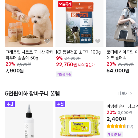
오늘특가
크레용펫 사르르 국내산 황태
K9 동결건조 소고기 100g
로띠에 하이드림 
파우더 솔솔이 50g
에코 숄더백
9
%
24,900
원
20
%
22,750
23
%
9,900
원
70,000
원
원
나의 할인가
7,900
54,000
원
원
대통령배송
5천원이하 장바구니 꿀템
더보기
추천
추천