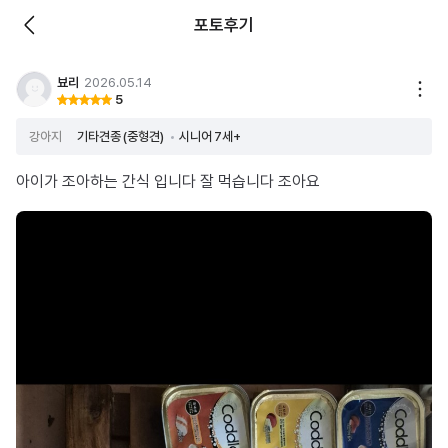
포토후기
뵤리
2026.05.14
5
강아지
기타견종 (중형견)
시니어 7세+
아이가 조아하는 간식 입니다 잘 먹습니다 조아요