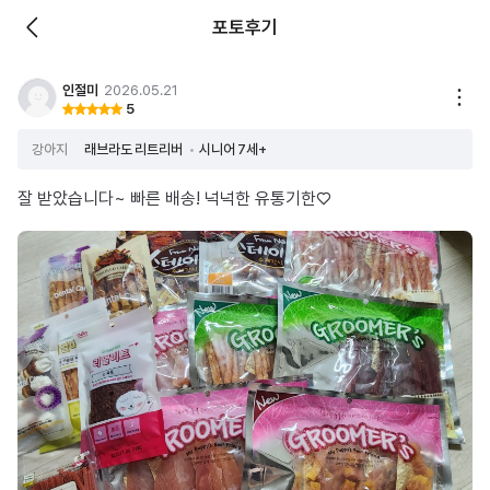
포토후기
인절미
2026.05.21
5
강아지
래브라도 리트리버
시니어 7세+
잘 받았습니다~ 빠른 배송! 넉넉한 유통기한♡