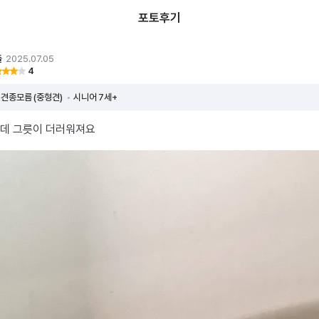
포토후기
돌
2025.07.05
4
견종모름 (중형견)
시니어 7세+
는데 그릇이 더러워져요