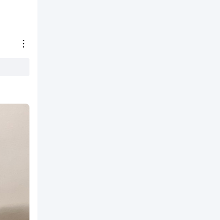
박*경
2025.05.10
5
강아지
요크셔 테리어
시니어 7세+
강쥐 두마리가 아주 좋아해요 양이 많이서 통에 소분해 놓
도움돼요
0