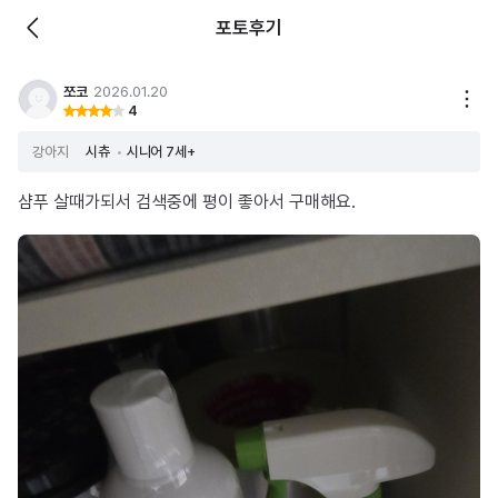
포토후기
쪼코
2026.01.20
4
강아지
시츄
시니어 7세+
샴푸 살때가되서 검색중에 평이 좋아서 구매해요.