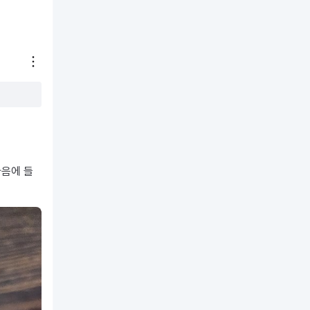
후쮸맘
2025.09.28
5
강아지
푸들
어덜트 1-6세
다이어트 해야되서 먹이는데
변상태도 좋고 잘먹어요
마음에 들
도움돼요
0