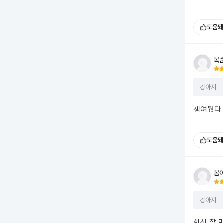
도움돼
복
강아지
쟁여뒀다 
도움돼
봄
강아지
항상 잘 