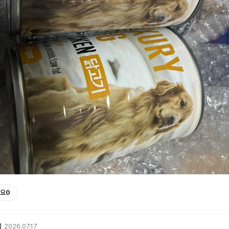
요
0
곡
2026.07.17