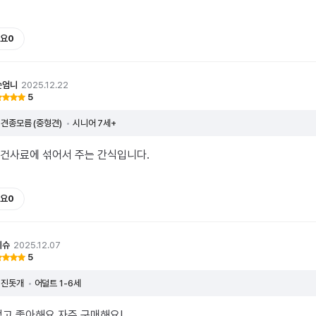
요
0
순엄니
2025.12.22
5
견종모름 (중형견)
시니어 7세+
건사료에 섞어서 주는 간식입니다.
요
0
이슈
2025.12.07
5
진돗개
어덜트 1-6세
먹고 좋아해요 자주 구매해요!