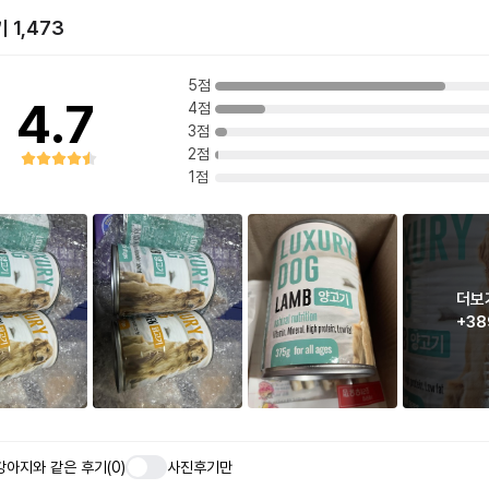
 1,473
5점
4.7
4점
3점
2점
1점
더보
+38
강아지와 같은 후기(0)
사진후기만