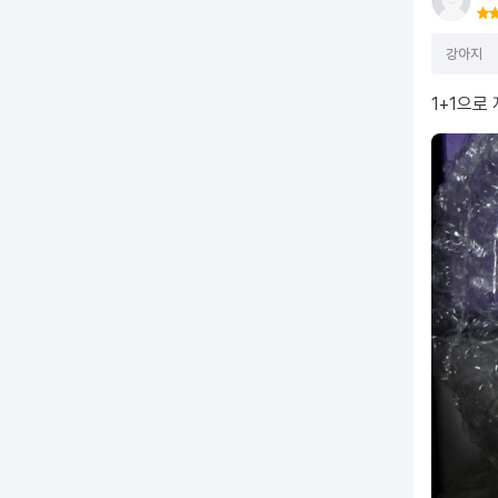
강아지
1+1으로