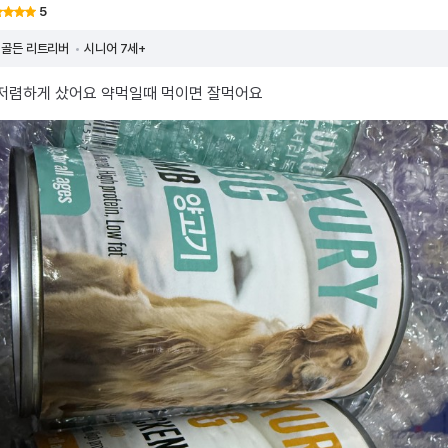
5
골든 리트리버
시니어 7세+
 저렴하게 샀어요 약먹일때 먹이면 잘먹어요