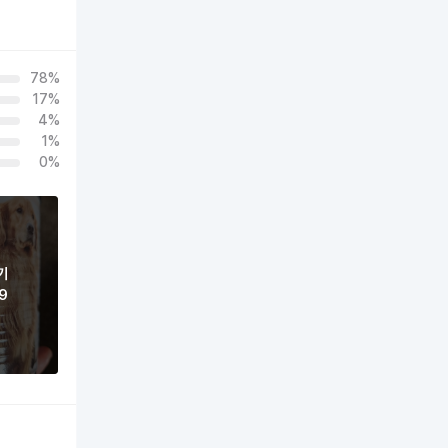
78%
17%
4%
1%
0%
기
9