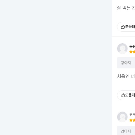
잘 먹는 
도움돼
뇽
강아지
처음엔 너
도움돼
코
강아지