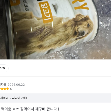
요
0
람지똘
2026.06.22
5
치와와
시니어 7세+
 먹어용 ㅎㅎ 잘먹어서 재구매 합니다 !