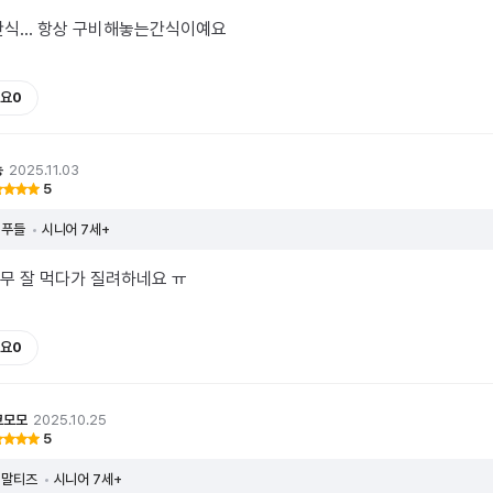
간식... 항상 구비해놓는간식이예요
요
0
뇽
2025.11.03
5
푸들
시니어 7세+
무 잘 먹다가 질려하네요 ㅠ
요
0
코모모
2025.10.25
5
말티즈
시니어 7세+