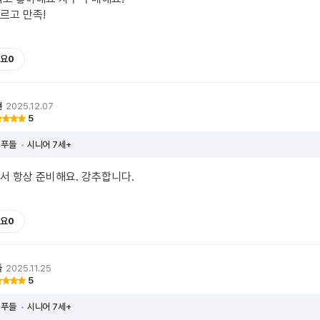
르고 만족!
요
0
현
2025.12.07
5
푸들
시니어 7세+
서 항상 준비해요. 강추합니다.
요
0
들
2025.11.25
5
푸들
시니어 7세+