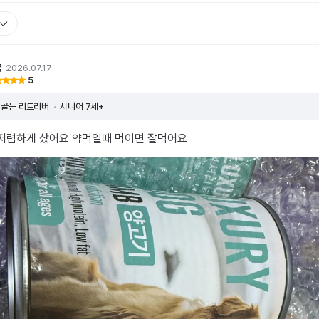
곡
2026.07.17
5
골든 리트리버
시니어 7세+
 저렴하게 샀어요 약먹일때 먹이면 잘먹어요