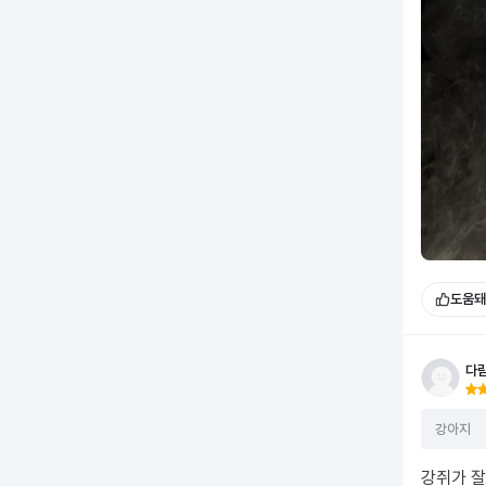
도움돼
다
강아지
강쥐가 잘