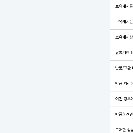
보유캐시를
보유캐시는
보유캐시란
유통기한 
반품/교환
반품 처리
어떤 경우
반품하려면
구매한 상