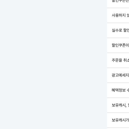
할인쿠폰은
사용하지 
실수로 할
할인쿠폰이
주문을 취
광고메세지를
혜택정보 
보유캐시,
보유캐시가