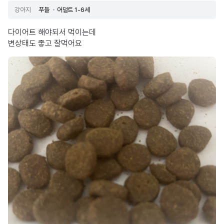
강아지
푸들
어덜트 1-6세
다이어트 해야되서 먹이는데
변상태도 좋고 잘먹어요