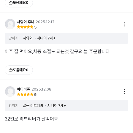
도움돼요
0
사랑이 후니
2025.12.17
5
강아지
치와와
시니어 7세+
아주 잘 먹어요,체중 조절도 되는것 같구요.늘 주문합니다
도움돼요
0
마이비쥬
2025.12.08
5
강아지
골든 리트리버
시니어 7세+
32킬로 리트리버가 잘먹어요