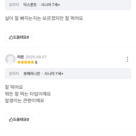
강아지
닥스훈트
시니어 7세+
살이 잘 빠지는지는 모르겠지만 잘 먹어요
도움돼요
0
라온
2025.09.07
5
강아지
포메라니안
시니어 7세+
잘 먹어요
뭐든 잘 먹는 타입이에요
알갱이는 큰편이에요
도움돼요
0