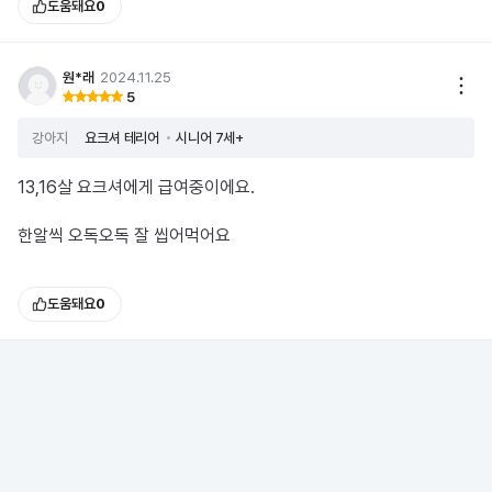
도움돼요
0
원*래
2024.11.25
5
강아지
요크셔 테리어
시니어 7세+
13,16살 요크셔에게 급여중이에요.
한알씩 오독오독 잘 씹어먹어요
도움돼요
0
이*정
2024.10.14
5
강아지
말티즈
시니어 7세+
잘먹고있어용ㅎㅎ 맘에 듦