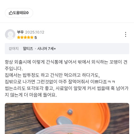
도움돼요
0
부우
2025.10.12
5
강아지
말티즈
시니어 7세+
항상 외출시에 이렇게 간식통에 넣어서 밖에서 외식하는 꼬맹이 견
주입니다.
집에서는 밥투정도 하고 간식만 먹으려고 하다가도,
집밖으로 나가면 그런것없이 아주 잘먹어줘서 이쁘다죠ㅋㅋ
씹는소리도 또각또각 좋고, 사료알이 알맞게 커서 씹을때 훅 넘어가
지 않는게 더 마음에 들어요.