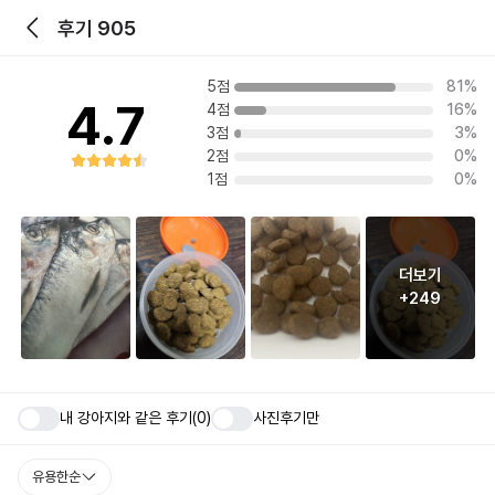
후기 905
5점
81%
4.7
4점
16%
3점
3%
2점
0%
1점
0%
더보기
+249
내 강아지와 같은 후기(0)
사진후기만
유용한순