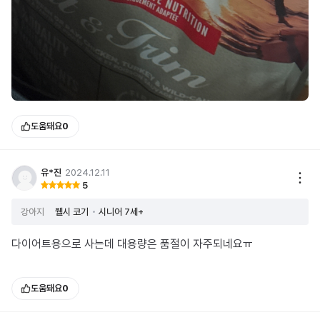
도움돼요
0
유*진
2024.12.11
5
강아지
웰시 코기
시니어 7세+
다이어트용으로 사는데 대용량은 품절이 자주되네요ㅠ
도움돼요
0