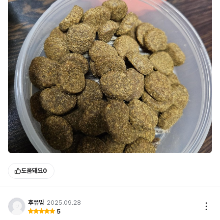
도움돼요
0
후쮸맘
2025.09.28
5