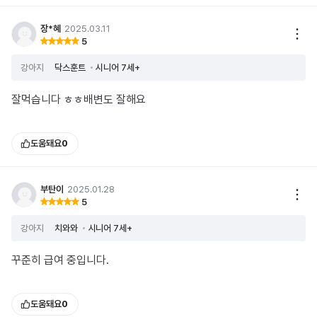
장*혜
2025.03.11
5
강아지
닥스훈트
시니어 7세+
잘먹습니다 ㅎㅎ배변도 잘해요
도움돼요
0
부탄이
2025.01.28
5
강아지
치와와
시니어 7세+
꾸준히 급여 중입니다.
도움돼요
0