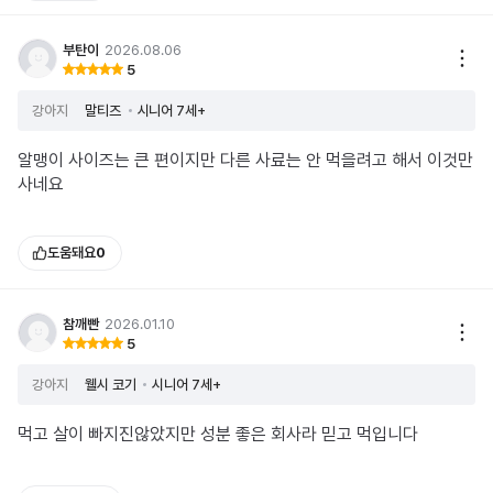
부탄이
2026.08.06
5
강아지
말티즈
시니어 7세+
알맹이 사이즈는 큰 편이지만 다른 사료는 안 먹을려고 해서 이것만
사네요
도움돼요
0
참깨빤
2026.01.10
5
강아지
웰시 코기
시니어 7세+
먹고 살이 빠지진않았지만 성분 좋은 회사라 믿고 먹입니다