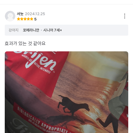
서눗
2024.12.25
5
강아지
포메라니안
시니어 7세+
효과가 있는 것 같아요